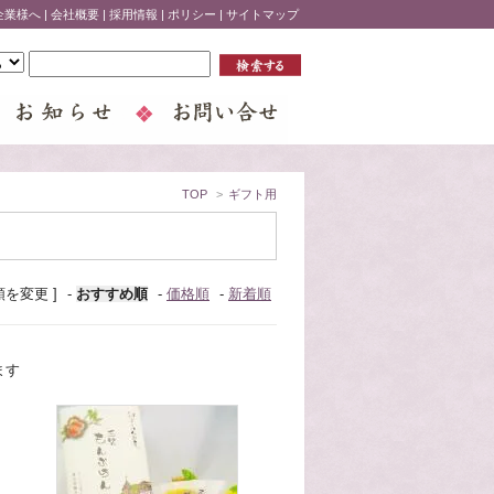
企業様へ
|
会社概要
|
採用情報
|
ポリシー
|
サイトマップ
TOP
>
ギフト用
順を変更 ]
-
おすすめ順
-
価格順
-
新着順
ます