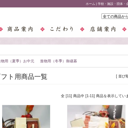
ホーム
|
学校・施設・団体・
進物用（夏季）お中元
進物用（冬季）御歳暮
ギフト用商品一覧
[ 並び
全 [11] 商品中 [1-11] 商品を表示してい