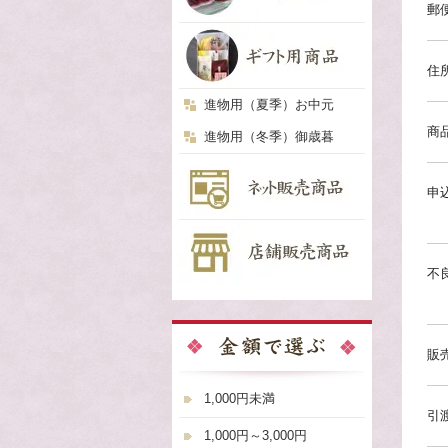
郵
住
進物用（夏季）お中元
商
進物用（冬季）御歳暮
申
不
販
1,000円未満
引
1,000円～3,000円