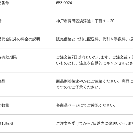
便番号
653-0024
所
神戸市長田区浜添通１丁目１－20
品代金以外の料金の説明
販売価格とは別に配送料、代引き手数料、
込有効期限
ご注文後7日以内といたします。ご注文後７
いものとし、注文を自動的にキャンセルと
良品
商品到着後速やかにご連絡ください。商品
ますのでご了承ください。
売数量
各商品ページにてご確認ください。
渡し時期
ご注文を受けてから7日以内に発送いたしま