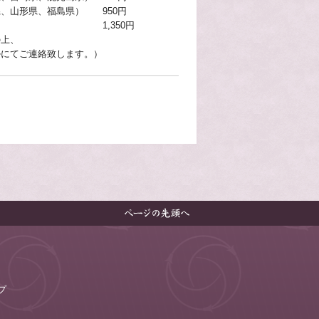
、山形県、福島県） 950円
1,350円
の上、
致します。）
プ