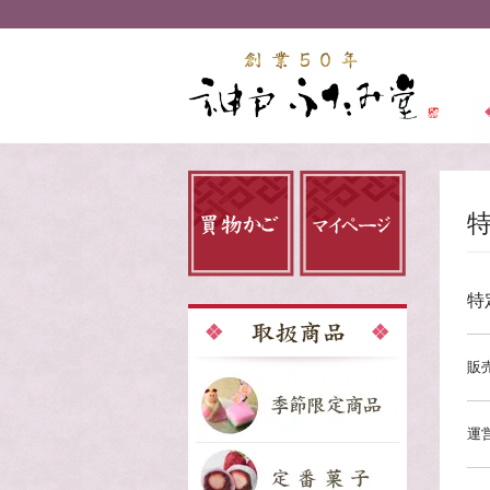
特
販
運