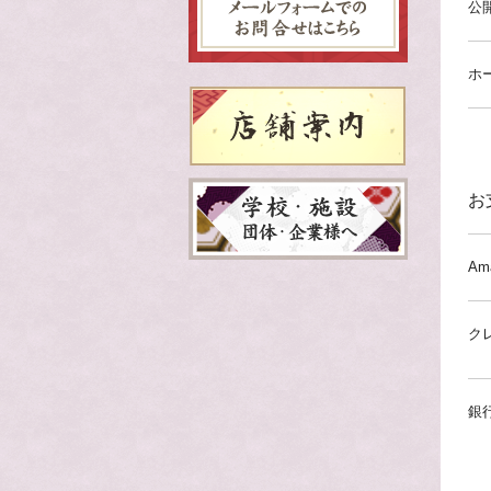
公
ホ
お
Am
ク
銀