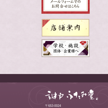
〒653-0024