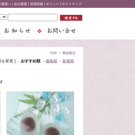
企業様へ
|
会社概要
|
採用情報
|
ポリシー
|
サイトマップ
TOP
>
季節限定
順を変更 ]
-
おすすめ順
-
価格順
-
新着順
ます