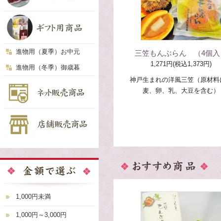
進物用（夏季）お中元
三笠もんぶらん （4個入
1,271円(税込1,373円)
進物用（冬季）御歳暮
神戸生まれの洋風三笠（原材料
麦、卵、乳、大豆を含む）
1,000円未満
1,000円～3,000円