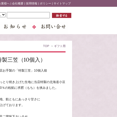
企業様へ
|
会社概要
|
採用情報
|
ポリシー
|
サイトマップ
TOP
>
ギフト用
特製三笠（10個入）
店お手製の「特製三笠」10個入箱
っとり焼き上げた生地に当店特製の北海道小豆
00％の粒餡に求肥（もち）を挟みました。
地、餡ともにあっさり甘さに
上げております。
非ご賞味下さいませ。