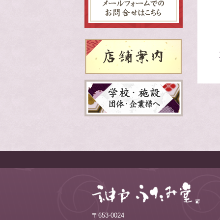
〒653-0024