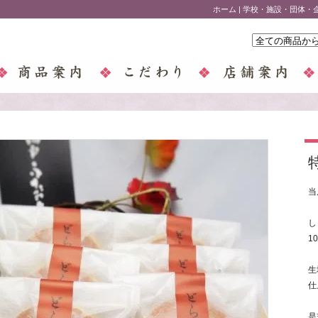
ホーム
|
学校・施設・団体・
当
し
1
生
仕
是