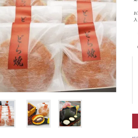
お
入
※
(